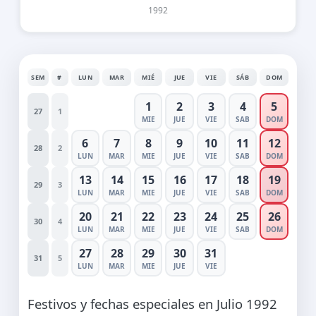
1992
SEM
#
LUN
MAR
MIÉ
JUE
VIE
SÁB
DOM
1
2
3
4
5
27
1
MIE
JUE
VIE
SAB
DOM
6
7
8
9
10
11
12
28
2
LUN
MAR
MIE
JUE
VIE
SAB
DOM
13
14
15
16
17
18
19
29
3
LUN
MAR
MIE
JUE
VIE
SAB
DOM
20
21
22
23
24
25
26
30
4
LUN
MAR
MIE
JUE
VIE
SAB
DOM
27
28
29
30
31
31
5
LUN
MAR
MIE
JUE
VIE
Festivos y fechas especiales en Julio 1992