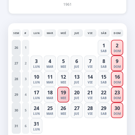
1961
SEM
#
LUN
MAR
MIÉ
JUE
VIE
SÁB
DOM
1
2
26
1
SAB
DOM
3
4
5
6
7
8
9
27
2
LUN
MAR
MIE
JUE
VIE
SAB
DOM
10
11
12
13
14
15
16
28
3
LUN
MAR
MIE
JUE
VIE
SAB
DOM
17
18
19
20
21
22
23
29
4
LUN
MAR
MIE
JUE
VIE
SAB
DOM
24
25
26
27
28
29
30
30
5
LUN
MAR
MIE
JUE
VIE
SAB
DOM
31
31
6
LUN