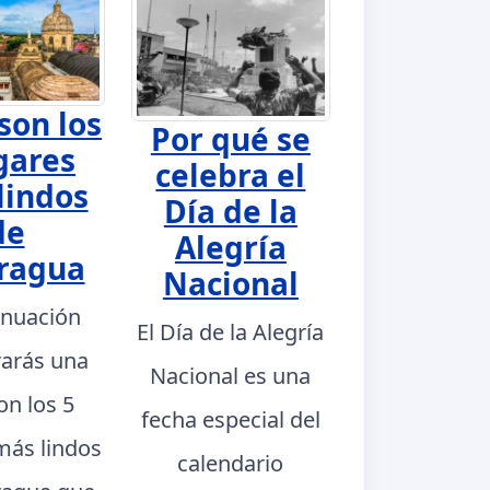
son los
Por qué se
gares
celebra el
lindos
Día de la
de
Alegría
ragua
Nacional
inuación
El Día de la Alegría
rarás una
Nacional es una
con los 5
fecha especial del
más lindos
calendario