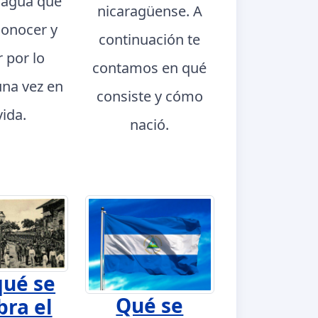
ragua que
nicaragüense. A
conocer y
continuación te
r por lo
contamos en qué
na vez en
consiste y cómo
vida.
nació.
qué se
Qué se
bra el