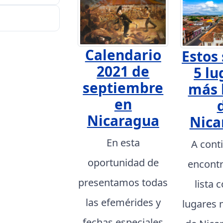
Calendario
Estos 
2021 de
5 lu
septiembre
más 
en
Nicaragua
Nica
En esta
A cont
oportunidad de
encont
presentamos todas
lista 
las efemérides y
lugares 
fechas especiales