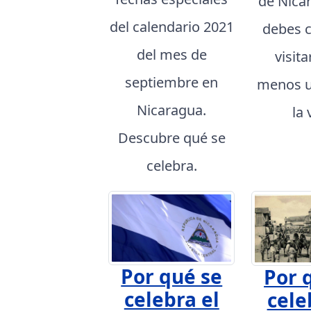
de Nica
del calendario 2021
debes 
del mes de
visita
septiembre en
menos u
Nicaragua.
la 
Descubre qué se
celebra.
Por qué se
Por 
celebra el
cele