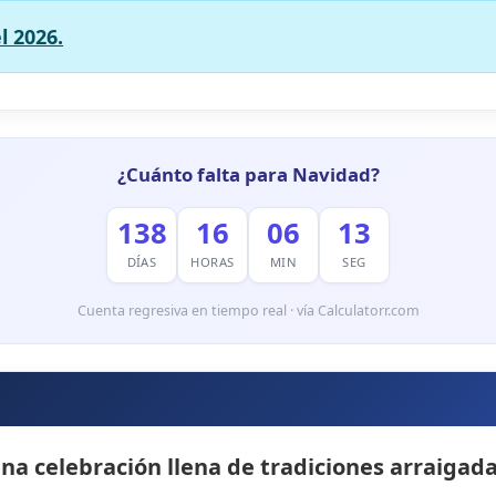
l 2026.
¿Cuánto falta para Navidad?
138
16
06
12
DÍAS
HORAS
MIN
SEG
Cuenta regresiva en tiempo real · vía Calculatorr.com
a celebración llena de tradiciones arraigadas