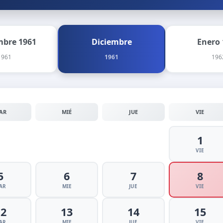
bre 1961
Diciembre
Enero 
1961
1961
196
AR
MIÉ
JUE
VIE
1
VIE
5
6
7
8
AR
MIE
JUE
VIE
12
13
14
15
AR
MIE
JUE
VIE