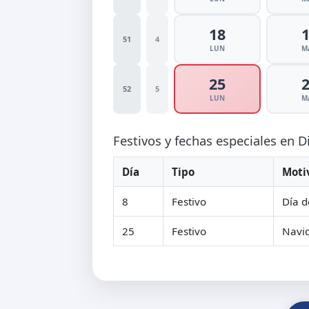
18
51
4
LUN
M
25
52
5
LUN
M
Festivos y fechas especiales en 
Día
Tipo
Moti
8
Festivo
Día d
25
Festivo
Navi