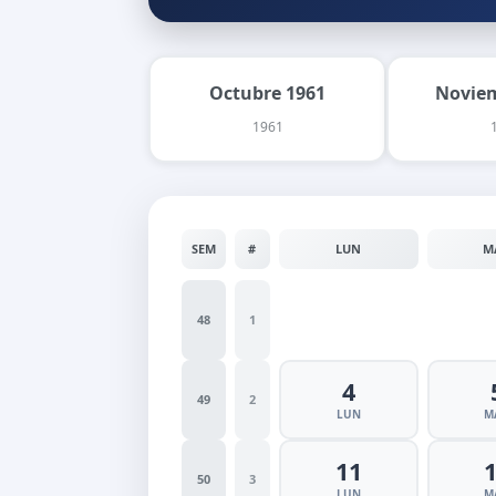
Octubre 1961
Noviem
1961
SEM
#
LUN
M
48
1
4
49
2
LUN
M
11
50
3
LUN
M