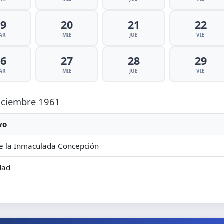
19
20
21
22
AR
MIE
JUE
VIE
26
27
28
29
AR
MIE
JUE
VIE
Diciembre 1961
vo
e la Inmaculada Concepción
dad