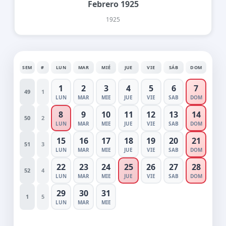
Febrero 1925
1925
SEM
#
LUN
MAR
MIÉ
JUE
VIE
SÁB
DOM
1
2
3
4
5
6
7
49
1
LUN
MAR
MIE
JUE
VIE
SAB
DOM
8
9
10
11
12
13
14
50
2
LUN
MAR
MIE
JUE
VIE
SAB
DOM
15
16
17
18
19
20
21
51
3
LUN
MAR
MIE
JUE
VIE
SAB
DOM
22
23
24
25
26
27
28
52
4
LUN
MAR
MIE
JUE
VIE
SAB
DOM
29
30
31
1
5
LUN
MAR
MIE