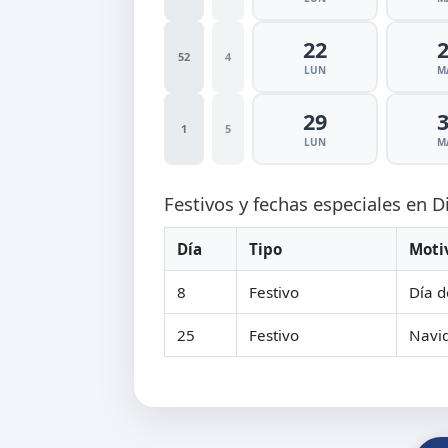
22
52
4
LUN
M
29
1
5
LUN
M
Festivos y fechas especiales en 
Día
Tipo
Moti
8
Festivo
Día d
25
Festivo
Navi