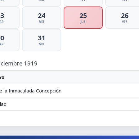
23
24
25
26
AR
MIE
JUE
VIE
30
31
AR
MIE
Diciembre 1919
vo
e la Inmaculada Concepción
dad