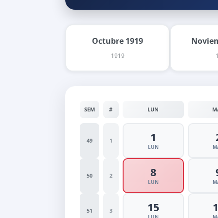
Octubre 1919
Noviem
1919
SEM
#
LUN
M
1
49
1
LUN
M
8
50
2
LUN
M
15
51
3
LUN
M