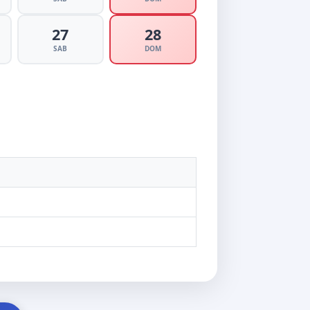
27
28
SAB
DOM