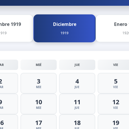
bre 1919
Diciembre
Enero 
1919
1919
192
AR
MIÉ
JUE
VIE
2
3
4
5
AR
MIE
JUE
VIE
9
10
11
12
AR
MIE
JUE
VIE
16
17
18
19
AR
MIE
JUE
VIE